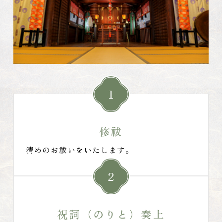
1
修祓
清めのお祓いをいたします。
2
祝詞（のりと）奏上