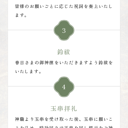
皆様のお願いごとに応じた祝詞を奏上いたし
ます。
3
鈴祓
春日さまの御神徳をいただきますよう鈴祓を
いたします。
4
玉串拝礼
神職より玉串を受け取った後、玉串に願いこ
とを込め、時計回りで玉串を回し根元をご神