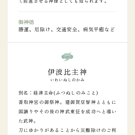
く前進させる神様としても知られます。
御神徳
勝運、厄除け、交通安全、病気平癒など
伊波比主神
いわいぬしのかみ
別名：経津主命(ふつぬしのみこと)
香取神宮の御祭神。建御賀豆智神とともに
国譲りや
その後の神武東征を成功へと導い
た武神。
刀にゆかりがあることから災難除けのご利