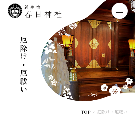
新井宿
春日神社
厄除け・厄祓い
TOP
/
厄除け・厄祓い