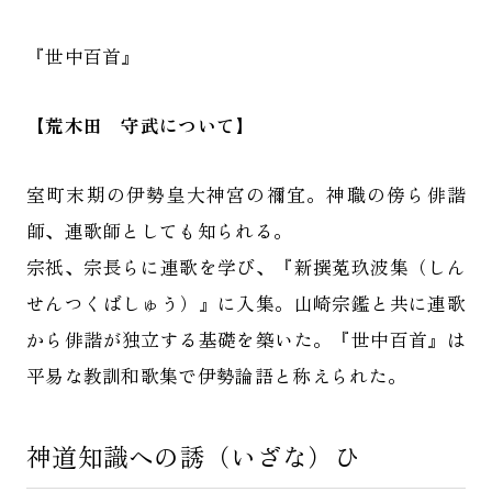
『世中百首』
【荒木田 守武について】
室町末期の伊勢皇大神宮の禰宜。神職の傍ら俳諧
師、連歌師としても知られる。
宗祇、宗長らに連歌を学び、『新撰菟玖波集（しん
せんつくばしゅう）』に入集。山崎宗鑑と共に連歌
から俳諧が独立する基礎を築いた。『世中百首』は
平易な教訓和歌集で伊勢論語と称えられた。
神道知識への誘（いざな）ひ