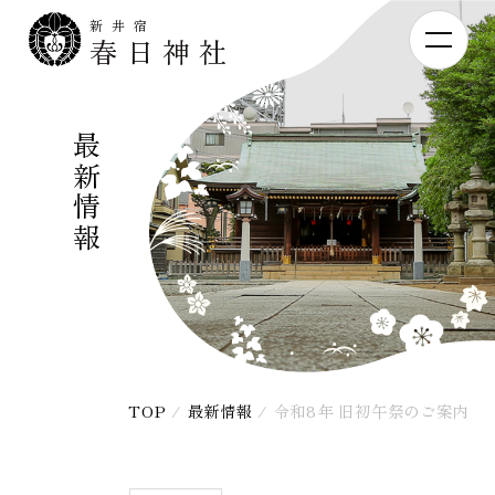
新井宿
春日神社
最新情報
TOP
/
最新情報
/
令和8年 旧初午祭のご案内